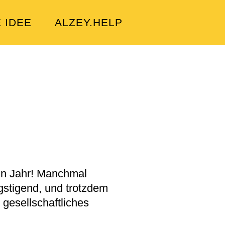
E IDEE
ALZEY.HELP
in Jahr! Manchmal
stigend, und trotzdem
 gesellschaftliches