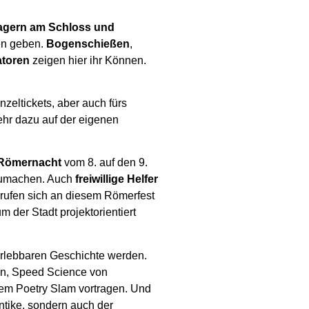
lagern am Schloss und
en geben.
Bogenschießen
,
atoren
zeigen hier ihr Können.
zeltickets, aber auch fürs
ehr dazu auf der eigenen
Römernacht
vom 8. auf den 9.
tzumachen. Auch
freiwillige Helfer
ufen sich an diesem Römerfest
der Stadt projektorientiert
 erlebbaren Geschichte werden.
en, Speed Science von
nem Poetry Slam vortragen. Und
Antike, sondern auch der