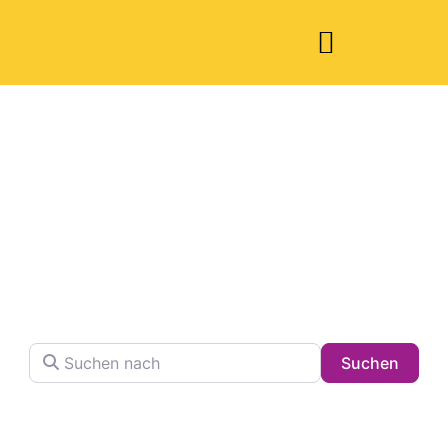
Welche Pläne
haben Sie heute?
Finden Sie Ihren Lieblingsplatz in der Stadt !
Suchen nach
Searc
Suchen
Volltextsuche in Firmennamen, Beschreibungen und
Schlagwörtern.