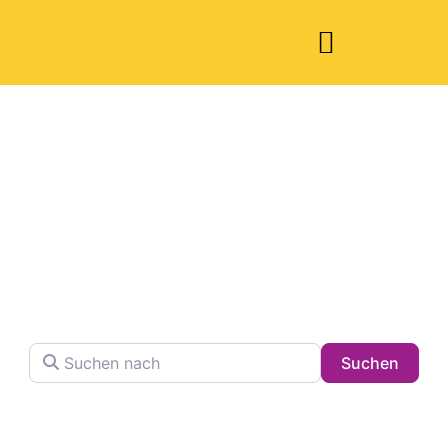
Welche Pläne
haben Sie heute?
Finden Sie Ihren Lieblingsplatz in der Stadt !
Suchen nach
Searc
Suchen
Volltextsuche in Firmennamen, Beschreibungen und
Schlagwörtern.