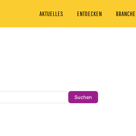
AKTUELLES
ENTDECKEN
BRANCHE
n Sie heute?
tz in der Stadt !
Search
Suchen
ibungen und Schlagwörtern.