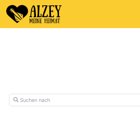
Welche Pläne habe
Finden Sie Ihren Lieblingspla
Suchen nach
Volltextsuche in Firmennamen, Beschre