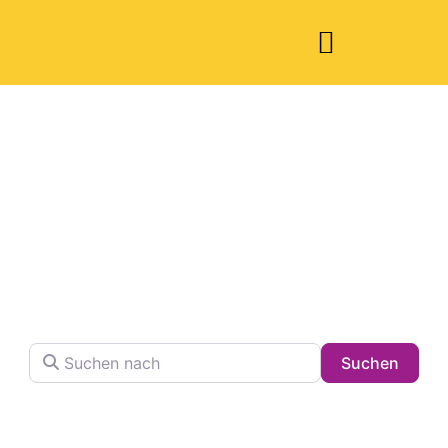
Welche Pläne
haben Sie heute?
Finden Sie Ihren Lieblingsplatz in der Stadt !
Suchen nach
Searc
Suchen
Volltextsuche in Firmennamen, Beschreibungen und
Schlagwörtern.