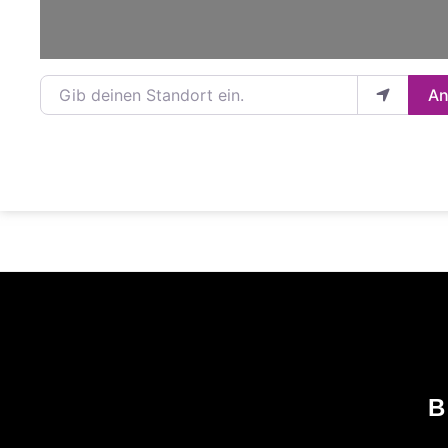
Gib deinen Standort ein.
An
B