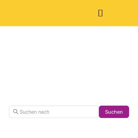
Welche Pläne
haben Sie heute?
Finden Sie Ihren Lieblingsplatz in der Stadt !
Suchen nach
Searc
Suchen
Volltextsuche in Firmennamen, Beschreibungen und
Schlagwörtern.