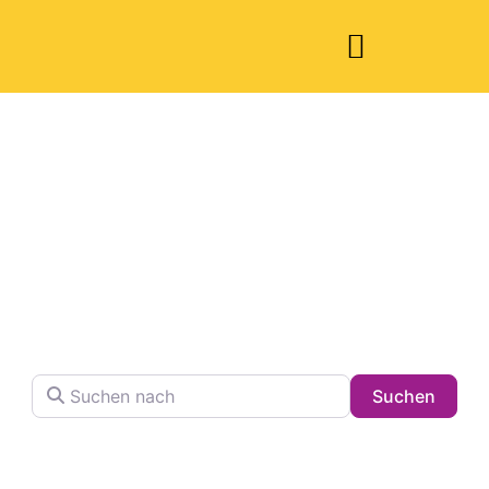
Welche Pläne
haben Sie heute?
Finden Sie Ihren Lieblingsplatz in der Stadt !
Suchen nach
Searc
Suchen
Volltextsuche in Firmennamen, Beschreibungen und
Schlagwörtern.