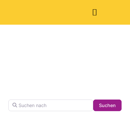
Welche Pläne
haben Sie heute?
Finden Sie Ihren Lieblingsplatz in der Stadt !
Suchen nach
Searc
Suchen
Volltextsuche in Firmennamen, Beschreibungen und
Schlagwörtern.