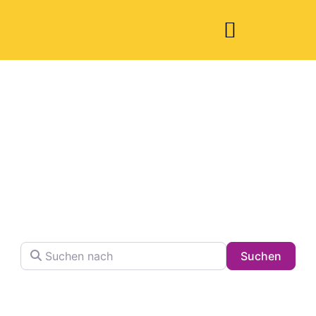
Welche Pläne
haben Sie heute?
Finden Sie Ihren Lieblingsplatz in der Stadt !
Suchen nach
Searc
Suchen
Volltextsuche in Firmennamen, Beschreibungen und
Schlagwörtern.