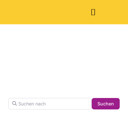
Welche Pläne
haben Sie heute?
Finden Sie Ihren Lieblingsplatz in der Stadt !
Suchen nach
Searc
Suchen
Volltextsuche in Firmennamen, Beschreibungen und
Schlagwörtern.