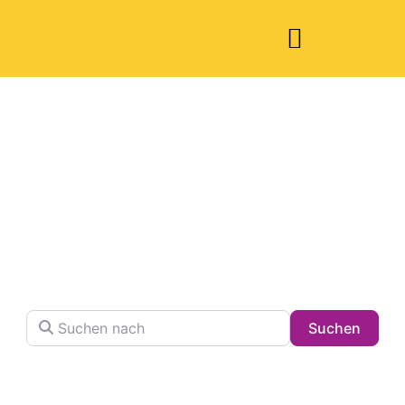
Welche Pläne
haben Sie heute?
Finden Sie Ihren Lieblingsplatz in der Stadt !
Suchen nach
Searc
Suchen
Volltextsuche in Firmennamen, Beschreibungen und
Schlagwörtern.