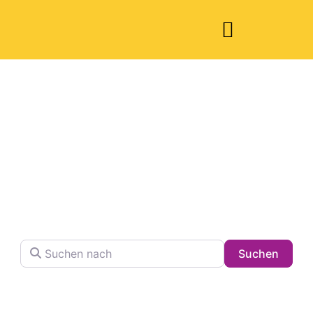
Welche Pläne
haben Sie heute?
Finden Sie Ihren Lieblingsplatz in der Stadt !
Suchen nach
Searc
Suchen
Volltextsuche in Firmennamen, Beschreibungen und
Schlagwörtern.