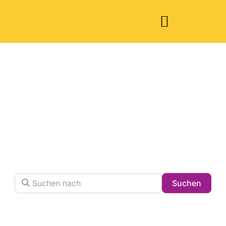
Welche Pläne
haben Sie heute?
Finden Sie Ihren Lieblingsplatz in der Stadt !
Suchen nach
Searc
Suchen
Volltextsuche in Firmennamen, Beschreibungen und
Schlagwörtern.