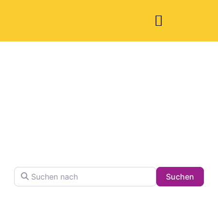
Welche Pläne
haben Sie heute?
Finden Sie Ihren Lieblingsplatz in der Stadt !
Suchen nach
Searc
Suchen
Volltextsuche in Firmennamen, Beschreibungen und
Schlagwörtern.