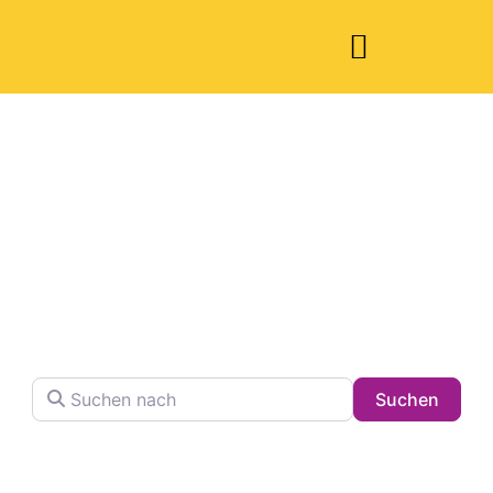
Welche Pläne
haben Sie heute?
Finden Sie Ihren Lieblingsplatz in der Stadt !
Suchen nach
Searc
Suchen
Volltextsuche in Firmennamen, Beschreibungen und
Schlagwörtern.