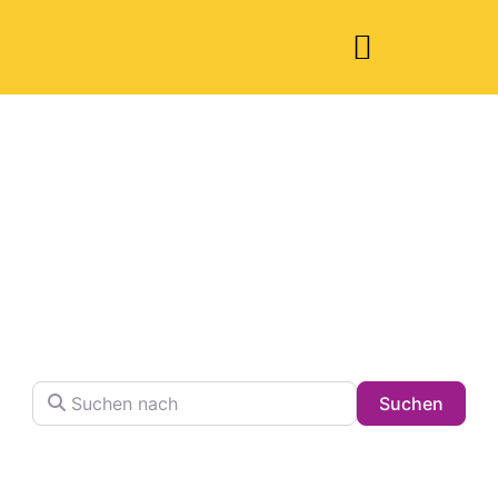
Welche Pläne
haben Sie heute?
Finden Sie Ihren Lieblingsplatz in der Stadt !
Suchen nach
Searc
Suchen
Volltextsuche in Firmennamen, Beschreibungen und
Schlagwörtern.