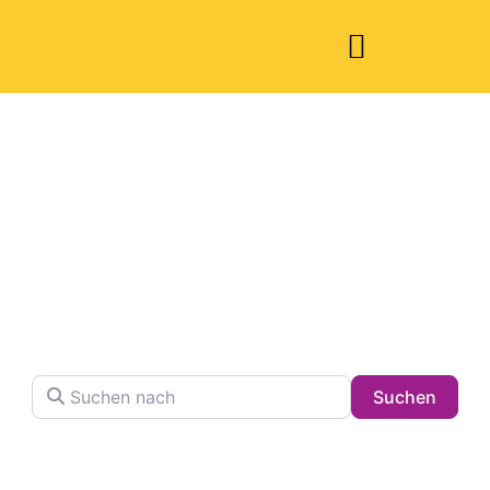
Welche Pläne
haben Sie heute?
Finden Sie Ihren Lieblingsplatz in der Stadt !
Suchen nach
Searc
Suchen
Volltextsuche in Firmennamen, Beschreibungen und
Schlagwörtern.