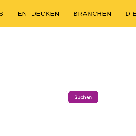
S
ENTDECKEN
BRANCHEN
DI
en Sie heute?
tz in der Stadt !
Search
Suchen
ibungen und Schlagwörtern.