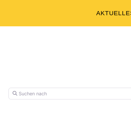
AKTUELLE
Welche Pläne hab
Finden Sie Ihren Lieblingspla
Suchen nach
Volltextsuche in Firmennamen, Beschre