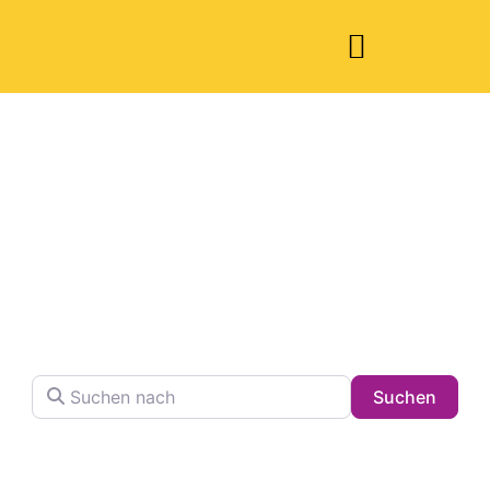
Welche Pläne
haben Sie heute?
Finden Sie Ihren Lieblingsplatz in der Stadt !
Suchen nach
Searc
Suchen
Volltextsuche in Firmennamen, Beschreibungen und
Schlagwörtern.