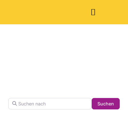
Welche Pläne
haben Sie heute?
Finden Sie Ihren Lieblingsplatz in der Stadt !
Suchen nach
Searc
Suchen
Volltextsuche in Firmennamen, Beschreibungen und
Schlagwörtern.