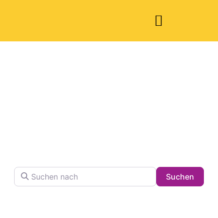
Welche Pläne
haben Sie heute?
Finden Sie Ihren Lieblingsplatz in der Stadt !
Suchen nach
Searc
Suchen
Volltextsuche in Firmennamen, Beschreibungen und
Schlagwörtern.