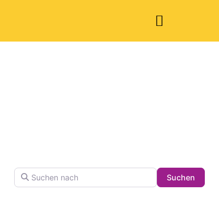
Welche Pläne
haben Sie heute?
Finden Sie Ihren Lieblingsplatz in der Stadt !
Suchen nach
Searc
Suchen
Volltextsuche in Firmennamen, Beschreibungen und
Schlagwörtern.