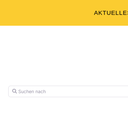
AKTUELLE
Welche Pläne hab
Finden Sie Ihren Lieblingspla
Suchen nach
Volltextsuche in Firmennamen, Beschre