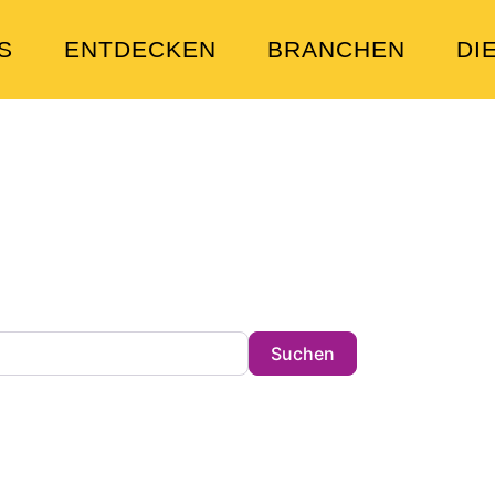
S
ENTDECKEN
BRANCHEN
DI
en Sie heute?
tz in der Stadt !
Search
Suchen
ibungen und Schlagwörtern.