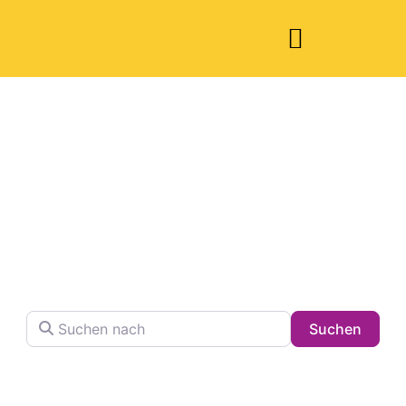
Welche Pläne
haben Sie heute?
Finden Sie Ihren Lieblingsplatz in der Stadt !
Suchen nach
Searc
Suchen
Volltextsuche in Firmennamen, Beschreibungen und
Schlagwörtern.