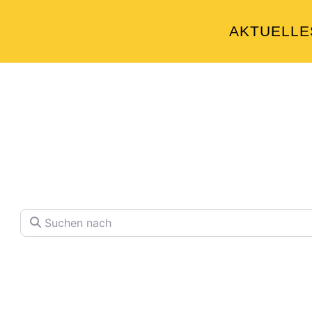
AKTUELLE
Welche Pläne hab
Finden Sie Ihren Lieblingspla
Suchen nach
Volltextsuche in Firmennamen, Beschre