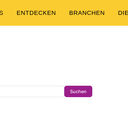
S
ENTDECKEN
BRANCHEN
DI
en Sie heute?
tz in der Stadt !
Search
Suchen
ibungen und Schlagwörtern.