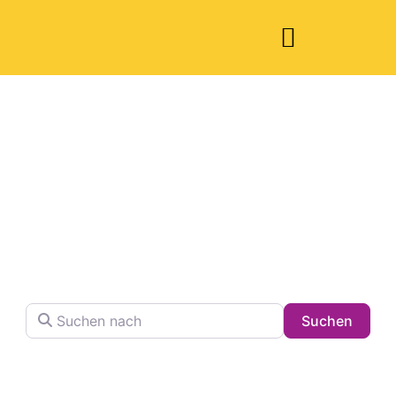
Welche Pläne
haben Sie heute?
Finden Sie Ihren Lieblingsplatz in der Stadt !
Suchen nach
Searc
Suchen
Volltextsuche in Firmennamen, Beschreibungen und
Schlagwörtern.