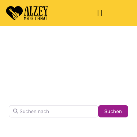
Welche Pläne
haben Sie heute?
Finden Sie Ihren Lieblingsplatz in der Stadt !
Suchen nach
Searc
Suchen
Volltextsuche in Firmennamen, Beschreibungen und
Schlagwörtern.