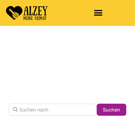
Welche Pläne
haben Sie heute?
Finden Sie Ihren Lieblingsplatz in der Stadt !
Suchen nach
Searc
Suchen
Volltextsuche in Firmennamen, Beschreibungen und
Schlagwörtern.