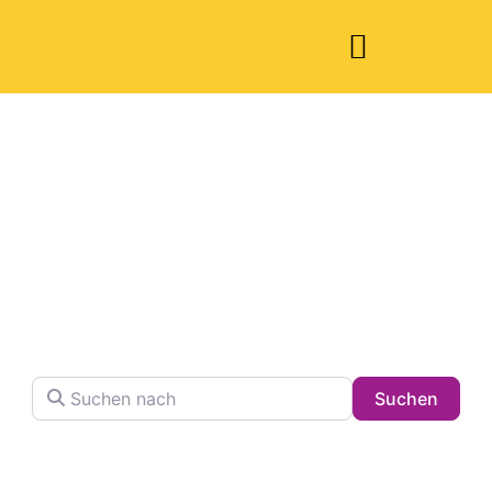
Welche Pläne
haben Sie heute?
Finden Sie Ihren Lieblingsplatz in der Stadt !
Suchen nach
Searc
Suchen
Volltextsuche in Firmennamen, Beschreibungen und
Schlagwörtern.