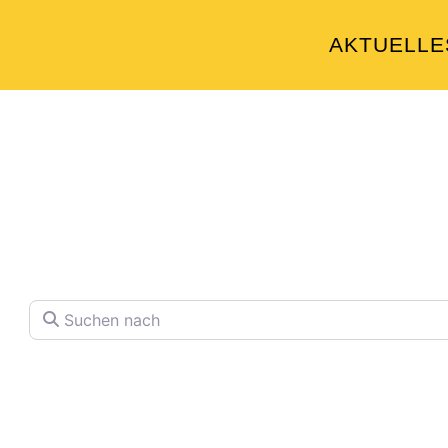
AKTUELLE
Welche Pläne hab
Finden Sie Ihren Lieblingspla
Suchen nach
Volltextsuche in Firmennamen, Beschre