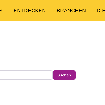
S
ENTDECKEN
BRANCHEN
DI
en Sie heute?
tz in der Stadt !
Search
Suchen
ibungen und Schlagwörtern.