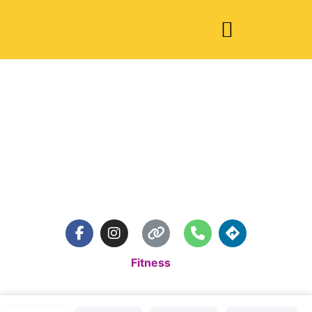
UnixX Sports
Standardkategorie:
Fitness