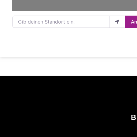
Gib deinen Standort ein.
An
B